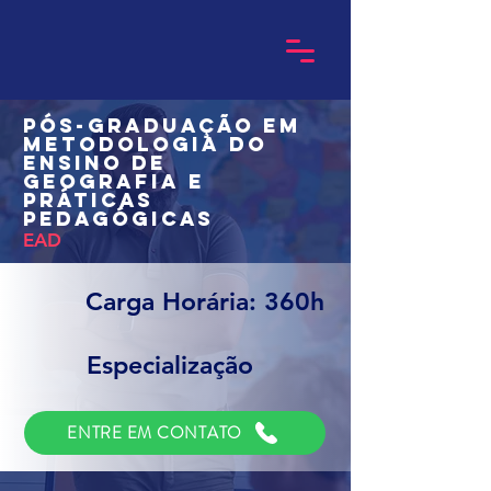
Pós-Graduação em
Metodologia do
Ensino de
Geografia e
Práticas
Pedagógicas
EAD
Carga Horária: 360h
Especialização
ENTRE EM CONTATO