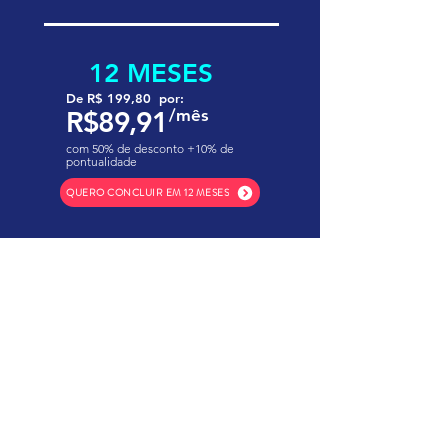
12 MESES
De R$ 199,80 por:
R$89,91
/mês
com 50% de desconto +10% de
pontualidade
QUERO CONCLUIR EM 12 MESES
Educação de qualidade
tradição e confiança.