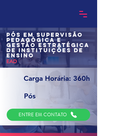
Pós em Supervisão
Pedagógica e
Gestão Estratégica
de Instituições de
Ensino
EAD
Carga Horária: 360h
Pós
ENTRE EM CONTATO