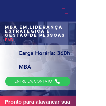
MBA em Liderança
Estratégica e
Gestão de Pessoas
EAD
Carga Horária: 360h
MBA
ENTRE EM CONTATO
Pronto para alavancar sua