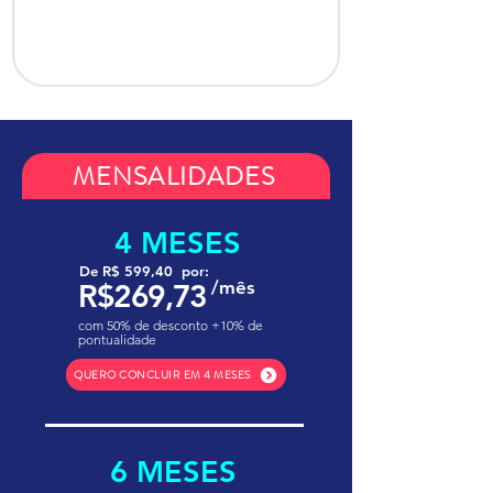
MENSALIDADES
4 MESES
De R$ 599,40 por:
/mês
R$269,73
com 50% de desconto +10% de
pontualidade
QUERO CONCLUIR EM 4 MESES
6 MESES