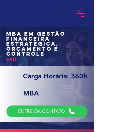
MBA em Gestão
Financeira
Estratégica,
Orçamento e
Controle
EAD
Carga Horária: 360h
MBA
ENTRE EM CONTATO