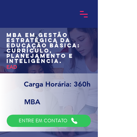
MBA em Gestão
Estratégica da
Educação Básica:
Currículo,
Planejamento e
Inteligência.
EAD
Carga Horária: 360h
MBA
ENTRE EM CONTATO