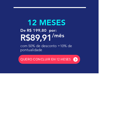
12 MESES
De R$ 199,80 por:
R$89,91
/mês
com 50% de desconto +10% de
pontualidade
QUERO CONCLUIR EM 12 MESES
Educação de qualidade
tradição e confiança.