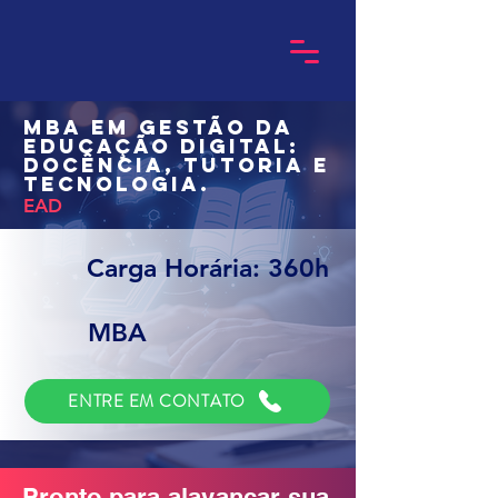
MBA em Gestão da
Educação Digital:
Docência, Tutoria e
Tecnologia.
EAD
Carga Horária: 360h
MBA
ENTRE EM CONTATO
Pronto para alavancar sua