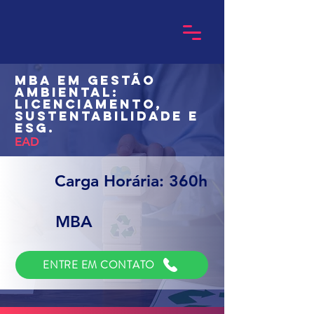
MBA em Gestão
Ambiental:
Licenciamento,
Sustentabilidade e
ESG.
EAD
Carga Horária: 360h
MBA
ENTRE EM CONTATO