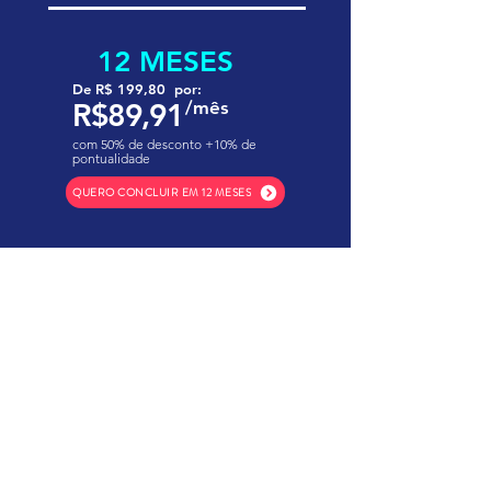
12 MESES
De R$ 199,80 por:
R$89,91
/mês
com 50% de desconto +10% de
pontualidade
QUERO CONCLUIR EM 12 MESES
Educação de qualidade
tradição e confiança.