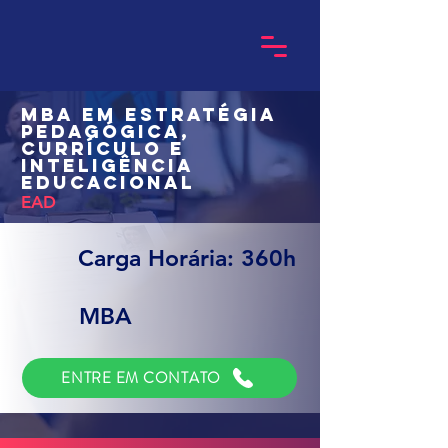
MBA em Estratégia
Pedagógica,
Currículo e
Inteligência
Educacional
EAD
Carga Horária: 360h
MBA
ENTRE EM CONTATO