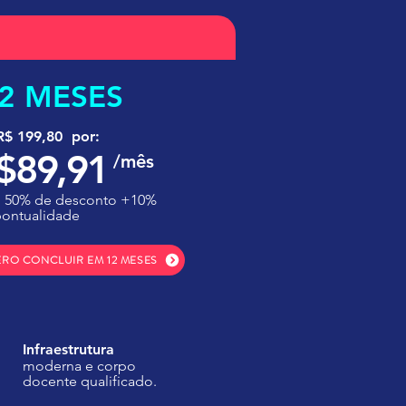
2 MESES
R$ 199,80 por:
$89,91
/mês
 50% de desconto +10%
pontualidade
RO CONCLUIR EM 12 MESES
Infraestrutura
moderna e corpo
docente qualificado.