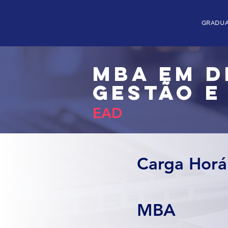
GRADU
MBA em D
Gestão e
EAD
Carga Horá
MBA