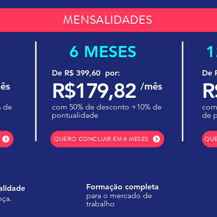
MENSALIDADES
6 MESES
1
De R$ 399,60 por:
De 
R$179,82
R
ês
/mês
 de
com 50% de desconto +10% de
com
pontualidade
de 
QUERO CONCLUIR EM 6 MESES
QUE
Formação completa
alidade
para o mercado de
nça.
trabalho