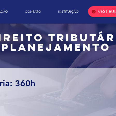
VESTIBU
AÇÃO
CONTATO
INSTITUIÇÃO
ireito Tributár
 Planejamento 
ria: 360h