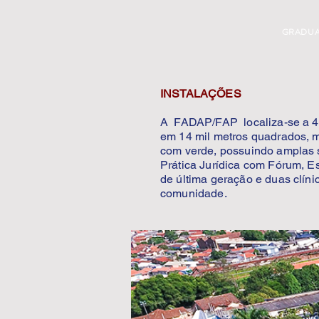
GRADU
INSTALAÇÕES
A FADAP/FAP localiza-se a 435
em 14 mil metros quadrados, m
com verde, possuindo amplas s
Prática Jurídica com Fórum, E
de última geração e duas clíni
comunidade.