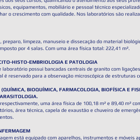
 dos seus cursos, qualificando o atendimento aos seus profe
icos, equipamentos, mobiliário e pessoal técnico especializa
r o crescimento com qualidade. Nos laboratórios são realiza
o, preparo, limpeza, manuseio e dissecação do material biológi
mposto por 4 salas. Com uma área física total: 222,41 m².
CITO-HISTO-EMBRIOLOGIA E PATOLOGIA
 laboratório possui bancadas centrais de granito com ligações e
l é reservado para a observação microscópica de estruturas ce
(QUÍMICA, BIOQUÍMICA, FARMACOLOGIA, BIOFÍSICA E FI
PARASITOLOGIA.
 respectivamente, uma área física de 100,18 m² e 89,40 m² co
vatórios, área técnica, capela de exaustão e chuveiro de emergê
entos.
ENFERMAGEM
agem está equipado com aparelhos, instrumentos e móveis apr