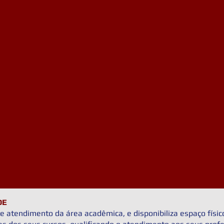
DE
atendimento da área acadêmica, e disponibiliza espaço físic