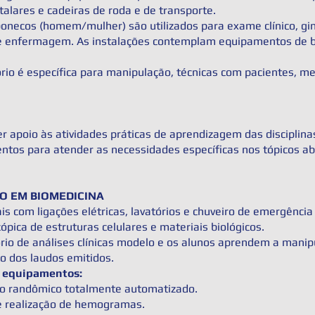
alares e cadeiras de roda e de transporte.
necos (homem/mulher) são utilizados para exame clínico, gine
de enfermagem. As instalações contemplam equipamentos de b
rio é específica para manipulação, técnicas com pacientes, m
er apoio às atividades práticas de aprendizagem das disciplina
entos para atender as necessidades específicas nos tópicos 
O EM BIOMEDICINA
is com ligações elétricas, lavatórios e chuveiro de emergência 
pica de estruturas celulares e materiais biológicos.
io de análises clínicas modelo e os alunos aprendem a mani
ão dos laudos emitidos.
s equipamentos:
ho randômico totalmente automatizado.
e realização de hemogramas.