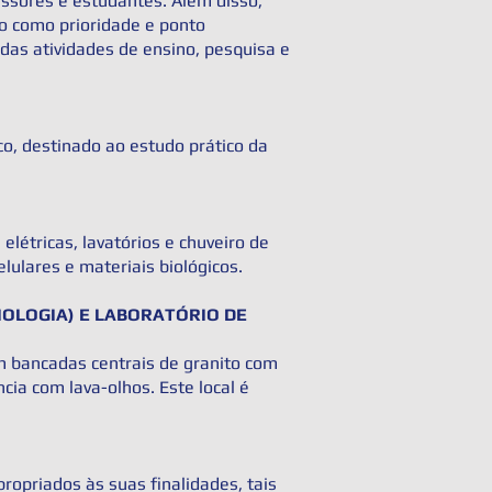
ssores e estudantes. Além disso,
do como prioridade e ponto
das atividades de ensino, pesquisa e
co, destinado ao estudo prático da
létricas, lavatórios e chuveiro de
lulares e materiais biológicos.
SIOLOGIA) E LABORATÓRIO DE
m bancadas centrais de granito com
ncia com lava-olhos. Este local é
opriados às suas finalidades, tais