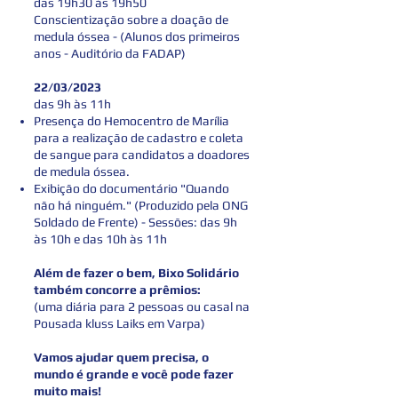
das 19h30 às 19h50
Conscientização sobre a doação de
medula óssea - (Alunos dos primeiros
anos - Auditório da FADAP)
22/03/2023
das
9h às 11h
Presença do Hemocentro de Marília
para a realização de cadastro e coleta
de sangue para candidatos a doadores
de medula óssea.
Exibição do documentário "Quando
não há ninguém." (Produzido pela ONG
Soldado de Frente) - Sessões: das 9h
às 10h e das 10h às 11h
Além de fazer o bem, Bixo Solidário
também concorre a prêmios:
(uma diária para 2 pessoas ou casal na
Pousada kluss Laiks em Varpa)
Vamos ajudar quem precisa, o
mundo é grande e você pode fazer
muito mais!