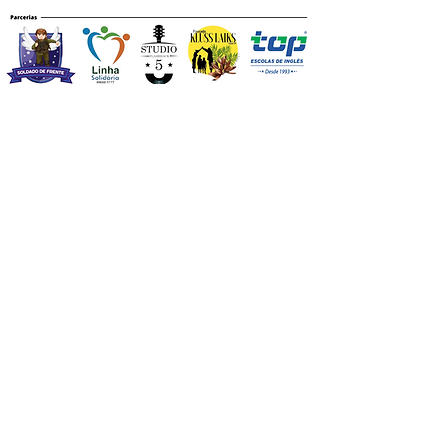
Tel.:
(14) 3404-3862
|
atendimento@fadap.br
R. Mandaguaris, 1010 Centro | Tupã/SP | CEP
17600-050